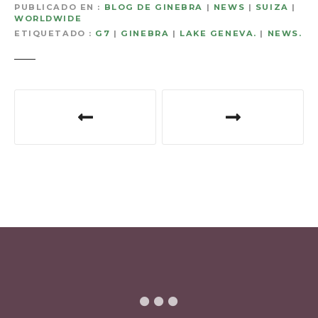
PUBLICADO EN
BLOG DE GINEBRA
|
NEWS
|
SUIZA
|
WORLDWIDE
ETIQUETADO
G7
|
GINEBRA
|
LAKE GENEVA.
|
NEWS.
N
a
v
e
g
a
c
i