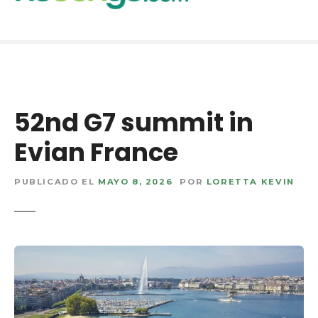
t
a
r
a
l
c
o
52nd G7 summit in
n
t
Evian France
e
n
PUBLICADO EL
MAYO 8, 2026
POR
LORETTA KEVIN
i
d
o