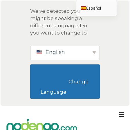
Español
We've detected you
English
might be speaking a
different language. Do
Français
you want to change to:
Deutsch
Italiano
English
Русский
Português
English (UK)
                        Change 
Language                    
S
a
l